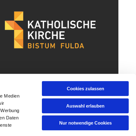
Cookies zulassen
le Medien
ir
Auswahl erlauben
, Werbung
ren Daten
Nur notwendige Cookies
ienste
gin