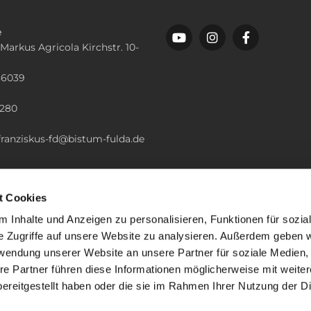
e
 Markus Agricola Kirchstr. 10-
36039
n
2280
.franziskus-fd@bistum-fulda.de
t Cookies
 Inhalte und Anzeigen zu personalisieren, Funktionen für sozia
e Zugriffe auf unsere Website zu analysieren. Außerdem geben w
rwendung unserer Website an unsere Partner für soziale Medien
re Partner führen diese Informationen möglicherweise mit weite
ereitgestellt haben oder die sie im Rahmen Ihrer Nutzung der D
mpressum
Datenschutzerklärung
ChurchDesk-Lo