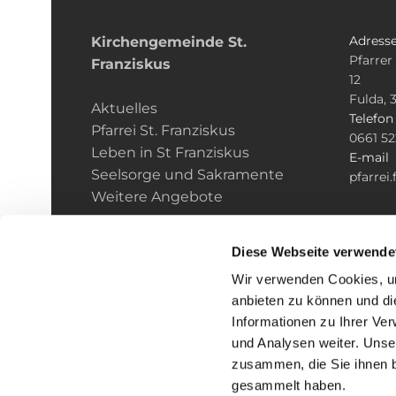
Adress
Kirchengemeinde­­ St.
Pfarrer
Franziskus
12
Fulda, 
Aktuelles
Telefo
Pfarrei St. Franziskus
0661 5
Leben in St Franziskus
E-mail
Seelsorge und Sakramente
pfarrei
Weitere Angebote
Diese Webseite verwende
Wir verwenden Cookies, um
anbieten zu können und di
Informationen zu Ihrer Ve
und Analysen weiter. Unse
zusammen, die Sie ihnen b
I
gesammelt haben.