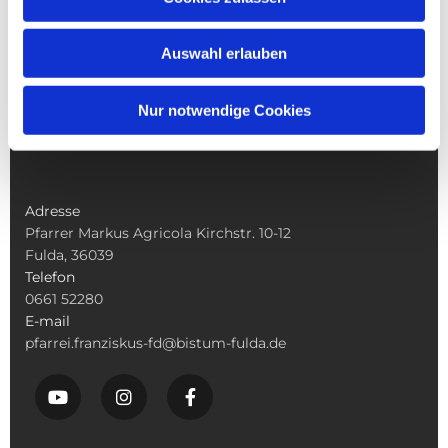
Pfarrei St. Franziskus
Leben in St Franziskus
Auswahl erlauben
Seelsorge und Sakramente
Weitere Angebote
Nur notwendige Cookies
Adresse
Pfarrer Markus Agricola Kirchstr. 10-12
Fulda, 36039
Telefon
0661 52280
E-mail
pfarrei.franziskus-fd@bistum-fulda.de