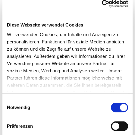
Diese Webseite verwendet Cookies
Wir verwenden Cookies, um Inhalte und Anzeigen zu
personalisieren, Funktionen für soziale Medien anbieten
zu können und die Zugriffe auf unsere Website zu
analysieren. Außerdem geben wir Informationen zu Ihrer
Dies könnte Sie auch
Verwendung unserer Website an unsere Partner für
interessieren
soziale Medien, Werbung und Analysen weiter. Unsere
Partner führen diese Informationen möglicherweise mit
weiteren Daten zusammen, die Sie ihnen bereitgestellt
haben oder die sie im Rahmen Ihrer Nutzung der Dienste
gesammelt haben.
Einwilligungsauswahl
Notwendig
Präferenzen