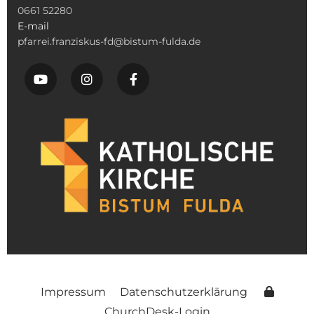
0661 52280
E-mail
pfarrei.franziskus-fd@bistum-fulda.de
Impressum
Datenschutzerklärung
ChurchDesk-Login