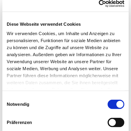
Diese Webseite verwendet Cookies
Wir verwenden Cookies, um Inhalte und Anzeigen zu
personalisieren, Funktionen für soziale Medien anbieten
zu können und die Zugriffe auf unsere Website zu
analysieren. Außerdem geben wir Informationen zu Ihrer
Dies könnte Sie auch
Verwendung unserer Website an unsere Partner für
interessieren
soziale Medien, Werbung und Analysen weiter. Unsere
Partner führen diese Informationen möglicherweise mit
weiteren Daten zusammen, die Sie ihnen bereitgestellt
haben oder die sie im Rahmen Ihrer Nutzung der Dienste
gesammelt haben.
Einwilligungsauswahl
Notwendig
Präferenzen