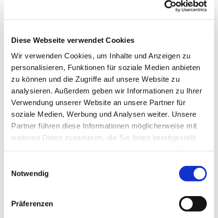
Diese Webseite verwendet Cookies
Wir verwenden Cookies, um Inhalte und Anzeigen zu
personalisieren, Funktionen für soziale Medien anbieten
zu können und die Zugriffe auf unsere Website zu
analysieren. Außerdem geben wir Informationen zu Ihrer
Dies könnte Sie auch
Verwendung unserer Website an unsere Partner für
interessieren
soziale Medien, Werbung und Analysen weiter. Unsere
Partner führen diese Informationen möglicherweise mit
weiteren Daten zusammen, die Sie ihnen bereitgestellt
haben oder die sie im Rahmen Ihrer Nutzung der Dienste
gesammelt haben.
Einwilligungsauswahl
Notwendig
Präferenzen