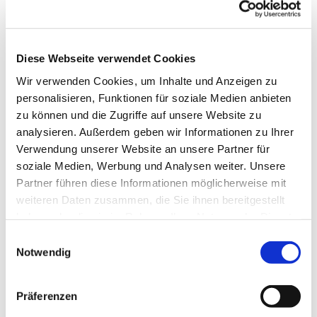
Diese Webseite verwendet Cookies
Wir verwenden Cookies, um Inhalte und Anzeigen zu
personalisieren, Funktionen für soziale Medien anbieten
zu können und die Zugriffe auf unsere Website zu
analysieren. Außerdem geben wir Informationen zu Ihrer
Dies könnte Sie auch
Verwendung unserer Website an unsere Partner für
interessieren
soziale Medien, Werbung und Analysen weiter. Unsere
Partner führen diese Informationen möglicherweise mit
weiteren Daten zusammen, die Sie ihnen bereitgestellt
haben oder die sie im Rahmen Ihrer Nutzung der Dienste
gesammelt haben.
Einwilligungsauswahl
Notwendig
Präferenzen