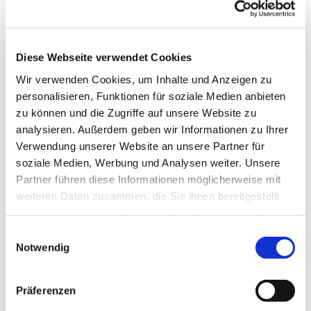
Diese Webseite verwendet Cookies
Wir verwenden Cookies, um Inhalte und Anzeigen zu
personalisieren, Funktionen für soziale Medien anbieten
zu können und die Zugriffe auf unsere Website zu
analysieren. Außerdem geben wir Informationen zu Ihrer
Dies könnte Sie auch
Verwendung unserer Website an unsere Partner für
interessieren
soziale Medien, Werbung und Analysen weiter. Unsere
Partner führen diese Informationen möglicherweise mit
weiteren Daten zusammen, die Sie ihnen bereitgestellt
haben oder die sie im Rahmen Ihrer Nutzung der Dienste
gesammelt haben.
Einwilligungsauswahl
Notwendig
Präferenzen