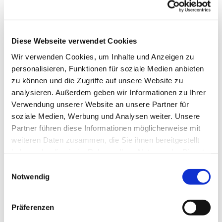
Diese Webseite verwendet Cookies
Wir verwenden Cookies, um Inhalte und Anzeigen zu
personalisieren, Funktionen für soziale Medien anbieten
zu können und die Zugriffe auf unsere Website zu
analysieren. Außerdem geben wir Informationen zu Ihrer
Dies könnte Sie auch
Verwendung unserer Website an unsere Partner für
interessieren
soziale Medien, Werbung und Analysen weiter. Unsere
Partner führen diese Informationen möglicherweise mit
weiteren Daten zusammen, die Sie ihnen bereitgestellt
haben oder die sie im Rahmen Ihrer Nutzung der Dienste
gesammelt haben.
Einwilligungsauswahl
Notwendig
Präferenzen