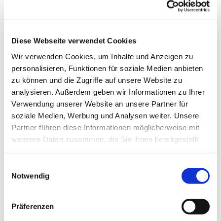
Diese Webseite verwendet Cookies
Wir verwenden Cookies, um Inhalte und Anzeigen zu
personalisieren, Funktionen für soziale Medien anbieten
zu können und die Zugriffe auf unsere Website zu
analysieren. Außerdem geben wir Informationen zu Ihrer
Dies könnte Sie auch
Verwendung unserer Website an unsere Partner für
interessieren
soziale Medien, Werbung und Analysen weiter. Unsere
Partner führen diese Informationen möglicherweise mit
weiteren Daten zusammen, die Sie ihnen bereitgestellt
haben oder die sie im Rahmen Ihrer Nutzung der Dienste
gesammelt haben.
Einwilligungsauswahl
Notwendig
Präferenzen