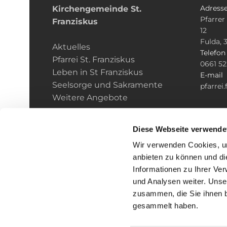
Adress
Kirchengemeinde­­ St.
Pfarrer
Franziskus
12
Fulda, 
Aktuelles
Telefo
Pfarrei St. Franziskus
0661 5
Leben in St Franziskus
E-mail
Seelsorge und Sakramente
pfarrei
Weitere Angebote
Diese Webseite verwende
Wir verwenden Cookies, um
anbieten zu können und di
Informationen zu Ihrer Ve
und Analysen weiter. Unse
zusammen, die Sie ihnen b
I
gesammelt haben.