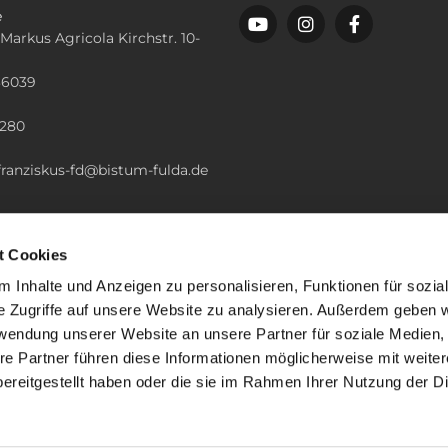
e
 Markus Agricola Kirchstr. 10-
36039
n
2280
.franziskus-fd@bistum-fulda.de
t Cookies
 Inhalte und Anzeigen zu personalisieren, Funktionen für sozia
e Zugriffe auf unsere Website zu analysieren. Außerdem geben w
rwendung unserer Website an unsere Partner für soziale Medien
re Partner führen diese Informationen möglicherweise mit weite
ereitgestellt haben oder die sie im Rahmen Ihrer Nutzung der D
mpressum
Datenschutzerklärung
ChurchDesk-Lo