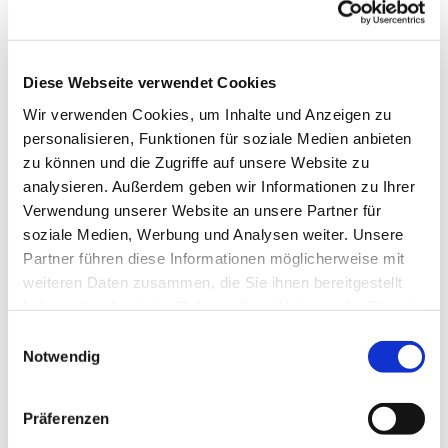
Diese Webseite verwendet Cookies
Wir verwenden Cookies, um Inhalte und Anzeigen zu
personalisieren, Funktionen für soziale Medien anbieten
zu können und die Zugriffe auf unsere Website zu
analysieren. Außerdem geben wir Informationen zu Ihrer
Dies könnte Sie auch
Verwendung unserer Website an unsere Partner für
interessieren
soziale Medien, Werbung und Analysen weiter. Unsere
Partner führen diese Informationen möglicherweise mit
weiteren Daten zusammen, die Sie ihnen bereitgestellt
haben oder die sie im Rahmen Ihrer Nutzung der Dienste
gesammelt haben.
Einwilligungsauswahl
Notwendig
Präferenzen