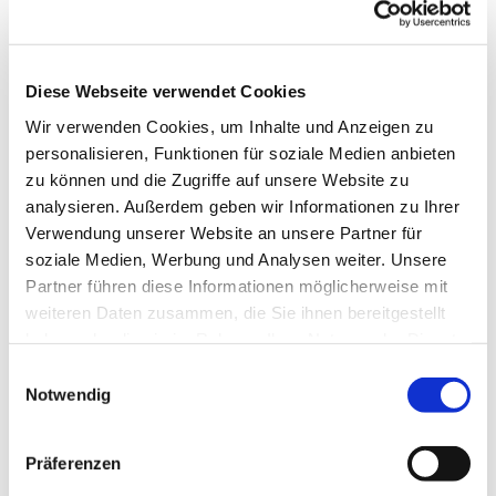
Diese Webseite verwendet Cookies
Wir verwenden Cookies, um Inhalte und Anzeigen zu
personalisieren, Funktionen für soziale Medien anbieten
zu können und die Zugriffe auf unsere Website zu
analysieren. Außerdem geben wir Informationen zu Ihrer
Dies könnte Sie auch
Verwendung unserer Website an unsere Partner für
interessieren
soziale Medien, Werbung und Analysen weiter. Unsere
Partner führen diese Informationen möglicherweise mit
weiteren Daten zusammen, die Sie ihnen bereitgestellt
haben oder die sie im Rahmen Ihrer Nutzung der Dienste
gesammelt haben.
Einwilligungsauswahl
Notwendig
Präferenzen