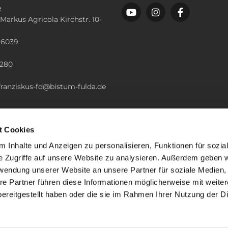
e
 Markus Agricola Kirchstr. 10-
36039
n
2280
.franziskus-fd@bistum-fulda.de
t Cookies
 Inhalte und Anzeigen zu personalisieren, Funktionen für sozia
e Zugriffe auf unsere Website zu analysieren. Außerdem geben w
rwendung unserer Website an unsere Partner für soziale Medien
re Partner führen diese Informationen möglicherweise mit weite
ereitgestellt haben oder die sie im Rahmen Ihrer Nutzung der D
mpressum
Datenschutzerklärung
ChurchDesk-Lo