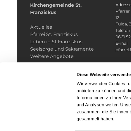
Adress
Kirchengemeinde­­ St.
Pfarrer
Franziskus
12
Fulda, 
Aktuelles
Telefo
Pfarrei St. Franziskus
0661 5
Leben in St Franziskus
E-mail
Seelsorge und Sakramente
pfarrei
Weitere Angebote
Diese Webseite verwende
Wir verwenden Cookies, um
anbieten zu können und di
Informationen zu Ihrer Ve
und Analysen weiter. Unse
zusammen, die Sie ihnen b
I
gesammelt haben.