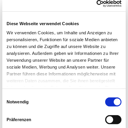
Diese Webseite verwendet Cookies
Wir verwenden Cookies, um Inhalte und Anzeigen zu
personalisieren, Funktionen für soziale Medien anbieten
zu können und die Zugriffe auf unsere Website zu
analysieren. Außerdem geben wir Informationen zu Ihrer
Dies könnte Sie auch
Verwendung unserer Website an unsere Partner für
interessieren
soziale Medien, Werbung und Analysen weiter. Unsere
Partner führen diese Informationen möglicherweise mit
weiteren Daten zusammen, die Sie ihnen bereitgestellt
haben oder die sie im Rahmen Ihrer Nutzung der Dienste
gesammelt haben.
Einwilligungsauswahl
Notwendig
Präferenzen