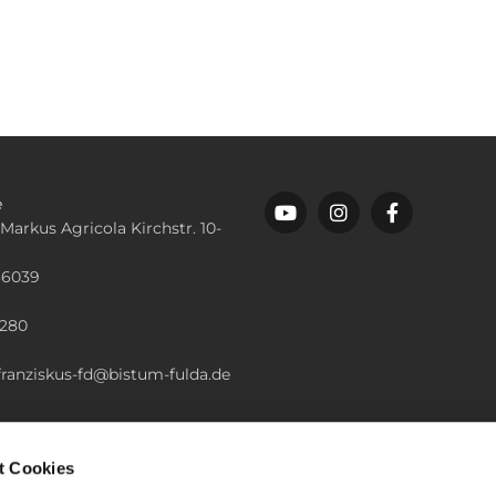
e
 Markus Agricola Kirchstr. 10-
36039
n
2280
.franziskus-fd@bistum-fulda.de
t Cookies