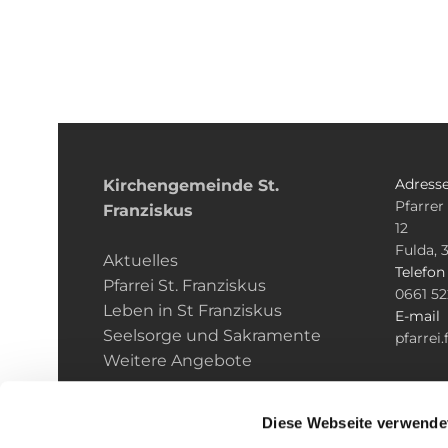
Adress
Kirchengemeinde­­ St.
Pfarrer
Franziskus
12
Fulda, 
Aktuelles
Telefo
Pfarrei St. Franziskus
0661 5
Leben in St Franziskus
E-mail
Seelsorge und Sakramente
pfarrei
Weitere Angebote
Diese Webseite verwende