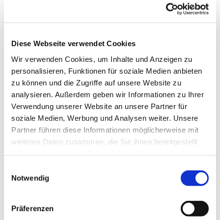
Diese Webseite verwendet Cookies
Wir verwenden Cookies, um Inhalte und Anzeigen zu
personalisieren, Funktionen für soziale Medien anbieten
zu können und die Zugriffe auf unsere Website zu
analysieren. Außerdem geben wir Informationen zu Ihrer
Dies könnte Sie auch
Verwendung unserer Website an unsere Partner für
interessieren
soziale Medien, Werbung und Analysen weiter. Unsere
Partner führen diese Informationen möglicherweise mit
weiteren Daten zusammen, die Sie ihnen bereitgestellt
haben oder die sie im Rahmen Ihrer Nutzung der Dienste
gesammelt haben.
Einwilligungsauswahl
Notwendig
Präferenzen