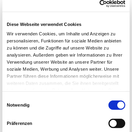
Diese Webseite verwendet Cookies
Wir verwenden Cookies, um Inhalte und Anzeigen zu
personalisieren, Funktionen für soziale Medien anbieten
zu können und die Zugriffe auf unsere Website zu
analysieren. Außerdem geben wir Informationen zu Ihrer
Dies könnte Sie auch
Verwendung unserer Website an unsere Partner für
interessieren
soziale Medien, Werbung und Analysen weiter. Unsere
Partner führen diese Informationen möglicherweise mit
weiteren Daten zusammen, die Sie ihnen bereitgestellt
haben oder die sie im Rahmen Ihrer Nutzung der Dienste
gesammelt haben.
Einwilligungsauswahl
Notwendig
Präferenzen