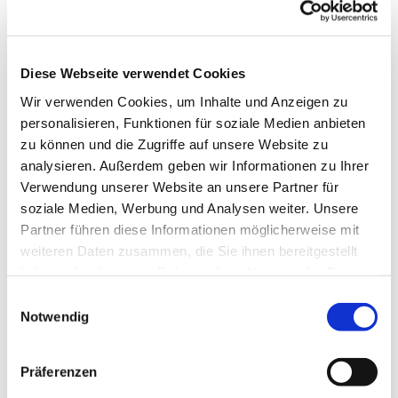
Diese Webseite verwendet Cookies
Wir verwenden Cookies, um Inhalte und Anzeigen zu
personalisieren, Funktionen für soziale Medien anbieten
zu können und die Zugriffe auf unsere Website zu
analysieren. Außerdem geben wir Informationen zu Ihrer
Dies könnte Sie auch
Verwendung unserer Website an unsere Partner für
interessieren
soziale Medien, Werbung und Analysen weiter. Unsere
Partner führen diese Informationen möglicherweise mit
weiteren Daten zusammen, die Sie ihnen bereitgestellt
haben oder die sie im Rahmen Ihrer Nutzung der Dienste
gesammelt haben.
Einwilligungsauswahl
Notwendig
Präferenzen