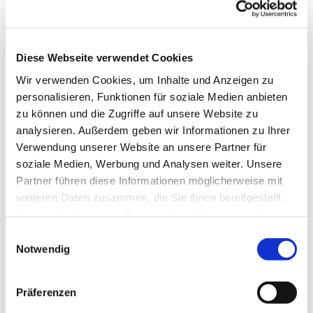
Diese Webseite verwendet Cookies
Wir verwenden Cookies, um Inhalte und Anzeigen zu
personalisieren, Funktionen für soziale Medien anbieten
zu können und die Zugriffe auf unsere Website zu
analysieren. Außerdem geben wir Informationen zu Ihrer
Dies könnte Sie auch
Verwendung unserer Website an unsere Partner für
interessieren
soziale Medien, Werbung und Analysen weiter. Unsere
Partner führen diese Informationen möglicherweise mit
weiteren Daten zusammen, die Sie ihnen bereitgestellt
haben oder die sie im Rahmen Ihrer Nutzung der Dienste
gesammelt haben.
Einwilligungsauswahl
Notwendig
Präferenzen