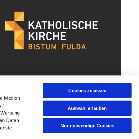
Cookies zulassen
le Medien
ir
Auswahl erlauben
, Werbung
ren Daten
Nur notwendige Cookies
ienste
gin