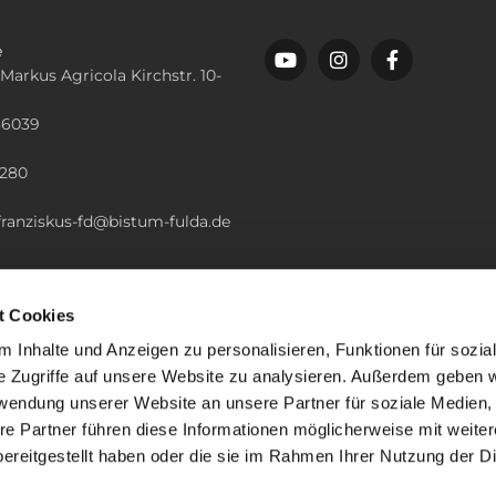
e
 Markus Agricola Kirchstr. 10-
36039
n
2280
.franziskus-fd@bistum-fulda.de
t Cookies
 Inhalte und Anzeigen zu personalisieren, Funktionen für sozia
e Zugriffe auf unsere Website zu analysieren. Außerdem geben w
rwendung unserer Website an unsere Partner für soziale Medien
re Partner führen diese Informationen möglicherweise mit weite
ereitgestellt haben oder die sie im Rahmen Ihrer Nutzung der D
mpressum
Datenschutzerklärung
ChurchDesk-Lo