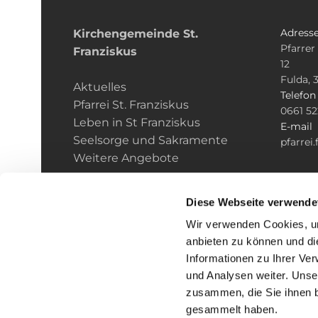
Adress
Kirchengemeinde­­ St.
Pfarrer
Franziskus
12
Fulda, 
Aktuelles
Telefo
Pfarrei St. Franziskus
0661 5
Leben in St Franziskus
E-mail
Seelsorge und Sakramente
pfarrei
Weitere Angebote
Diese Webseite verwende
Wir verwenden Cookies, um
anbieten zu können und di
Informationen zu Ihrer Ve
und Analysen weiter. Unse
zusammen, die Sie ihnen b
I
gesammelt haben.