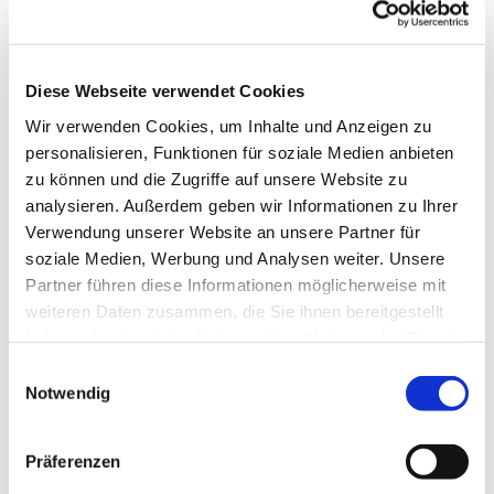
Diese Webseite verwendet Cookies
Wir verwenden Cookies, um Inhalte und Anzeigen zu
personalisieren, Funktionen für soziale Medien anbieten
zu können und die Zugriffe auf unsere Website zu
analysieren. Außerdem geben wir Informationen zu Ihrer
Dies könnte Sie auch
Verwendung unserer Website an unsere Partner für
interessieren
soziale Medien, Werbung und Analysen weiter. Unsere
Partner führen diese Informationen möglicherweise mit
weiteren Daten zusammen, die Sie ihnen bereitgestellt
haben oder die sie im Rahmen Ihrer Nutzung der Dienste
gesammelt haben.
Einwilligungsauswahl
Notwendig
Präferenzen