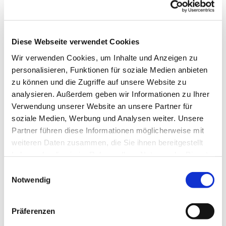
Diese Webseite verwendet Cookies
Wir verwenden Cookies, um Inhalte und Anzeigen zu
personalisieren, Funktionen für soziale Medien anbieten
zu können und die Zugriffe auf unsere Website zu
analysieren. Außerdem geben wir Informationen zu Ihrer
Dies könnte Sie auch
Verwendung unserer Website an unsere Partner für
interessieren
soziale Medien, Werbung und Analysen weiter. Unsere
Partner führen diese Informationen möglicherweise mit
weiteren Daten zusammen, die Sie ihnen bereitgestellt
haben oder die sie im Rahmen Ihrer Nutzung der Dienste
gesammelt haben.
Einwilligungsauswahl
Notwendig
Präferenzen