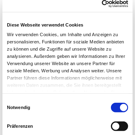
Diese Webseite verwendet Cookies
Wir verwenden Cookies, um Inhalte und Anzeigen zu
personalisieren, Funktionen für soziale Medien anbieten
zu können und die Zugriffe auf unsere Website zu
analysieren. Außerdem geben wir Informationen zu Ihrer
Dies könnte Sie auch
Verwendung unserer Website an unsere Partner für
interessieren
soziale Medien, Werbung und Analysen weiter. Unsere
Partner führen diese Informationen möglicherweise mit
weiteren Daten zusammen, die Sie ihnen bereitgestellt
haben oder die sie im Rahmen Ihrer Nutzung der Dienste
gesammelt haben.
Einwilligungsauswahl
Notwendig
Präferenzen