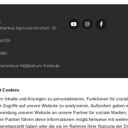
e
 Markus Agricola Kirchstr. 10-
36039
n
2280
.franziskus-fd@bistum-fulda.de
t Cookies
 Inhalte und Anzeigen zu personalisieren, Funktionen für sozia
e Zugriffe auf unsere Website zu analysieren. Außerdem geben w
rwendung unserer Website an unsere Partner für soziale Medien
re Partner führen diese Informationen möglicherweise mit weite
ereitgestellt haben oder die sie im Rahmen Ihrer Nutzung der D
mpressum
Datenschutzerklärung
ChurchDesk-Lo