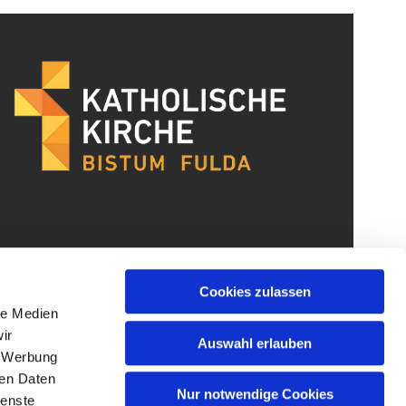
Cookies zulassen
le Medien
ir
Auswahl erlauben
, Werbung
ren Daten
Nur notwendige Cookies
ienste
gin