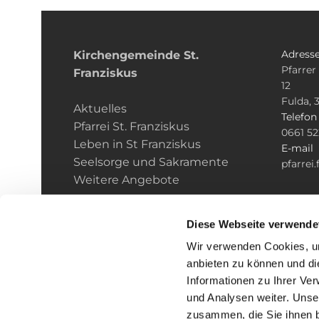
Adress
Kirchengemeinde­­ St.
Pfarrer
Franziskus
12
Fulda, 
Aktuelles
Telefo
Pfarrei St. Franziskus
0661 5
Leben in St Franziskus
E-mail
Seelsorge und Sakramente
pfarrei
Weitere Angebote
Diese Webseite verwende
Wir verwenden Cookies, um
anbieten zu können und di
Informationen zu Ihrer Ve
und Analysen weiter. Unse
zusammen, die Sie ihnen b
I