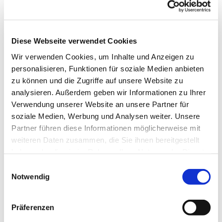
Diese Webseite verwendet Cookies
Wir verwenden Cookies, um Inhalte und Anzeigen zu
personalisieren, Funktionen für soziale Medien anbieten
zu können und die Zugriffe auf unsere Website zu
analysieren. Außerdem geben wir Informationen zu Ihrer
Dies könnte Sie auch
Verwendung unserer Website an unsere Partner für
interessieren
soziale Medien, Werbung und Analysen weiter. Unsere
Partner führen diese Informationen möglicherweise mit
weiteren Daten zusammen, die Sie ihnen bereitgestellt
haben oder die sie im Rahmen Ihrer Nutzung der Dienste
gesammelt haben.
Einwilligungsauswahl
Notwendig
Präferenzen