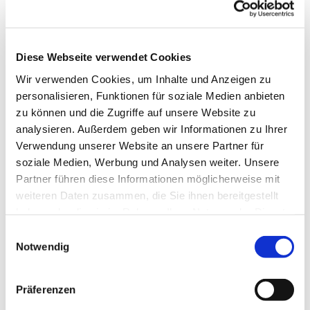
Diese Webseite verwendet Cookies
Wir verwenden Cookies, um Inhalte und Anzeigen zu
personalisieren, Funktionen für soziale Medien anbieten
zu können und die Zugriffe auf unsere Website zu
analysieren. Außerdem geben wir Informationen zu Ihrer
Dies könnte Sie auch
Verwendung unserer Website an unsere Partner für
interessieren
soziale Medien, Werbung und Analysen weiter. Unsere
Partner führen diese Informationen möglicherweise mit
weiteren Daten zusammen, die Sie ihnen bereitgestellt
haben oder die sie im Rahmen Ihrer Nutzung der Dienste
gesammelt haben.
Einwilligungsauswahl
Notwendig
Präferenzen