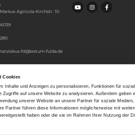
e
 Markus Agricola Kirchstr. 10-
36039
n
2280
.franziskus-fd@bistum-fulda.de
t Cookies
 Inhalte und Anzeigen zu personalisieren, Funktionen für sozia
e Zugriffe auf unsere Website zu analysieren. Außerdem geben w
rwendung unserer Website an unsere Partner für soziale Medien
re Partner führen diese Informationen möglicherweise mit weite
ereitgestellt haben oder die sie im Rahmen Ihrer Nutzung der D
mpressum
Datenschutzerklärung
ChurchDesk-Lo