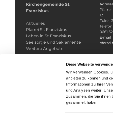
Adress
Kirchengemeinde­­ St.
Pfarrer
Franziskus
12
Fulda, 
Aktuelles
Telefo
Pfarrei St. Franziskus
0661 5
Leben in St Franziskus
E-mail
Seelsorge und Sakramente
pfarrei
Weitere Angebote
Diese Webseite verwende
Wir verwenden Cookies, um
anbieten zu können und di
Informationen zu Ihrer Ve
und Analysen weiter. Unse
zusammen, die Sie ihnen b
I
gesammelt haben.