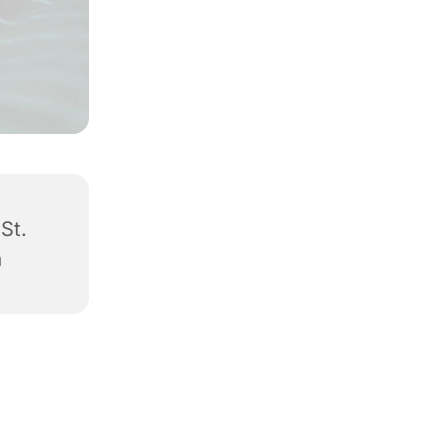
 St.
a