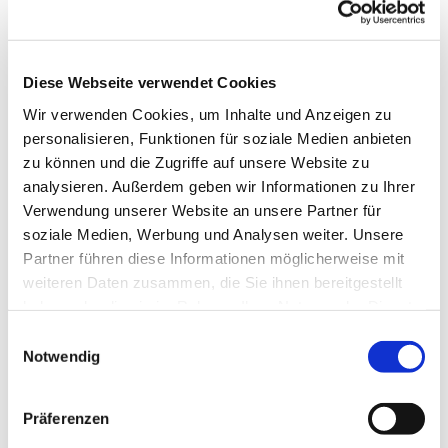
Diese Webseite verwendet Cookies
Wir verwenden Cookies, um Inhalte und Anzeigen zu
personalisieren, Funktionen für soziale Medien anbieten
zu können und die Zugriffe auf unsere Website zu
analysieren. Außerdem geben wir Informationen zu Ihrer
Dies könnte Sie auch
Verwendung unserer Website an unsere Partner für
interessieren
soziale Medien, Werbung und Analysen weiter. Unsere
Partner führen diese Informationen möglicherweise mit
weiteren Daten zusammen, die Sie ihnen bereitgestellt
haben oder die sie im Rahmen Ihrer Nutzung der Dienste
gesammelt haben.
Einwilligungsauswahl
Notwendig
Präferenzen