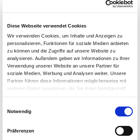
Diese Webseite verwendet Cookies
Wir verwenden Cookies, um Inhalte und Anzeigen zu
personalisieren, Funktionen für soziale Medien anbieten
zu können und die Zugriffe auf unsere Website zu
analysieren. Außerdem geben wir Informationen zu Ihrer
Dies könnte Sie auch
Verwendung unserer Website an unsere Partner für
interessieren
soziale Medien, Werbung und Analysen weiter. Unsere
Partner führen diese Informationen möglicherweise mit
weiteren Daten zusammen, die Sie ihnen bereitgestellt
haben oder die sie im Rahmen Ihrer Nutzung der Dienste
gesammelt haben.
Einwilligungsauswahl
Notwendig
Präferenzen