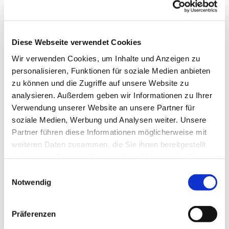
Diese Webseite verwendet Cookies
Wir verwenden Cookies, um Inhalte und Anzeigen zu
personalisieren, Funktionen für soziale Medien anbieten
zu können und die Zugriffe auf unsere Website zu
analysieren. Außerdem geben wir Informationen zu Ihrer
Dies könnte Sie auch
Verwendung unserer Website an unsere Partner für
interessieren
soziale Medien, Werbung und Analysen weiter. Unsere
Partner führen diese Informationen möglicherweise mit
weiteren Daten zusammen, die Sie ihnen bereitgestellt
haben oder die sie im Rahmen Ihrer Nutzung der Dienste
gesammelt haben.
Einwilligungsauswahl
Notwendig
Präferenzen