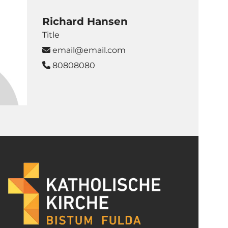
Richard Hansen
Title
email@email.com

80808080
