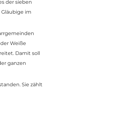
es der sieben
n Gläubige im
Pfarrgemeinden
 der Weiße
itet. Damit soll
 der ganzen
tanden. Sie zählt