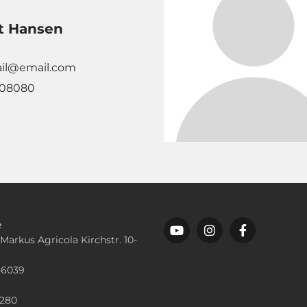
t Hansen
il@email.com
08080
e
 Markus Agricola Kirchstr. 10-
36039
n
2280