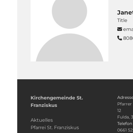
Jane
Title
ema

808

Adress
Kirchengemeinde­­ St.
Pfarrer
Franziskus
12
Fulda, 
Aktuelles
Telefo
Pfarrei St. Franziskus
0661 5